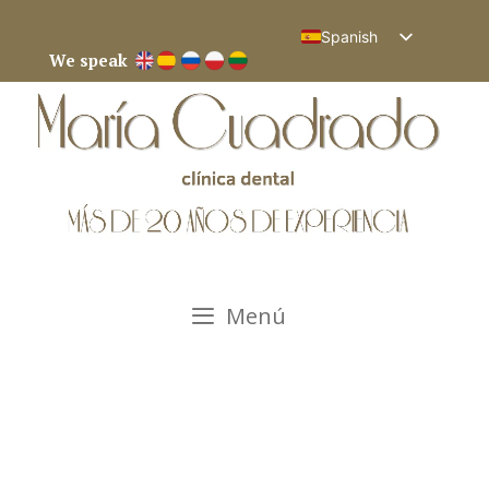
Spanish
We speak
English
Menú