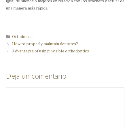
igual de buenos o mejores en relación con los brackets y actuar de
una manera más rápida.
Categorías
Ortodoncia
How to properly maintain dentures?
Advantages of using invisible orthodontics
Deja un comentario
Comentario